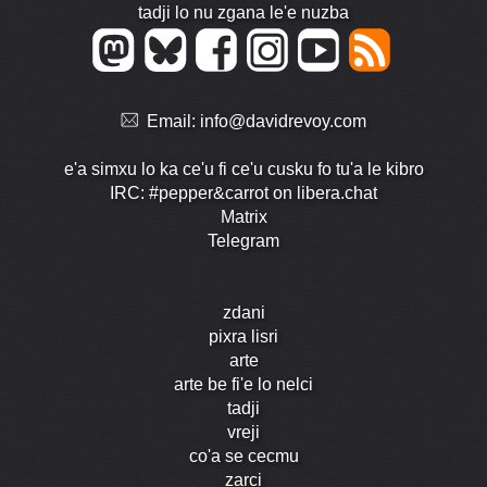
tadji lo nu zgana le'e nuzba
Email:
info@davidrevoy.com
e'a simxu lo ka ce'u fi ce'u cusku fo tu'a le kibro
IRC: #pepper&carrot on libera.chat
Matrix
Telegram
zdani
pixra lisri
arte
arte be fi'e lo nelci
tadji
vreji
co'a se cecmu
zarci