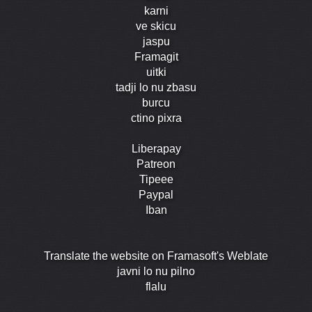
karni
ve skicu
jaspu
Framagit
uitki
tadji lo nu zbasu
burcu
ctino pixra
Liberapay
Patreon
Tipeee
Paypal
Iban
Translate the website on Framasoft's Weblate
javni lo nu pilno
flalu