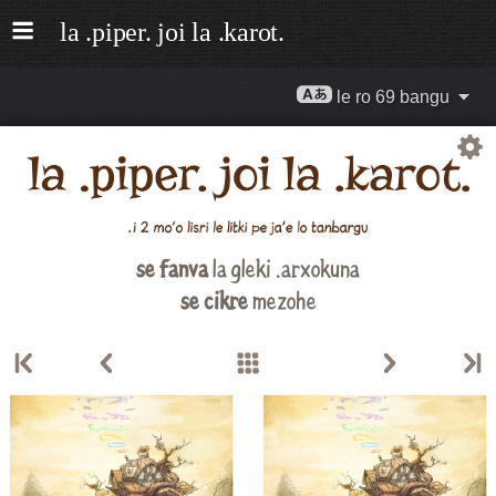
le ro 69 bangu
se fanva
la gleki .arxokuna
se cikre
mezohe