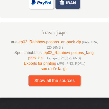
krasi i jaspu
arte
ep02_Rainbow-potions_art-pack.zip
(Krita KRA,
320.56MB )
Speechbubbles:
ep02_Rainbow-potions_lang-
pack.zip
(Inkscape SVG, 12.66MB)
Exports for printing
(JPG, PNG, PDF...)
sorcu ci'e la .git.
Show all the sources