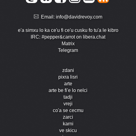
Email:
info@davidrevoy.com
e'a simxu lo ka ce'u fi ce'u cusku fo tu'a le kibro
IRC: #pepper&carrot on libera.chat
Matrix
Telegram
zdani
pixra lisri
arte
arte be fi'e lo nelci
tadji
vreji
co'a se cecmu
zarci
karni
ve skicu