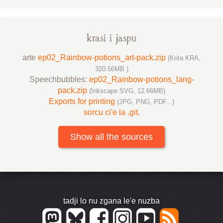
krasi i jaspu
arte
ep02_Rainbow-potions_art-pack.zip
(Krita KRA,
320.56MB )
Speechbubbles:
ep02_Rainbow-potions_lang-
pack.zip
(Inkscape SVG, 12.66MB)
Exports for printing
(JPG, PNG, PDF...)
sorcu ci'e la .git.
Show all the sources
tadji lo nu zgana le'e nuzba