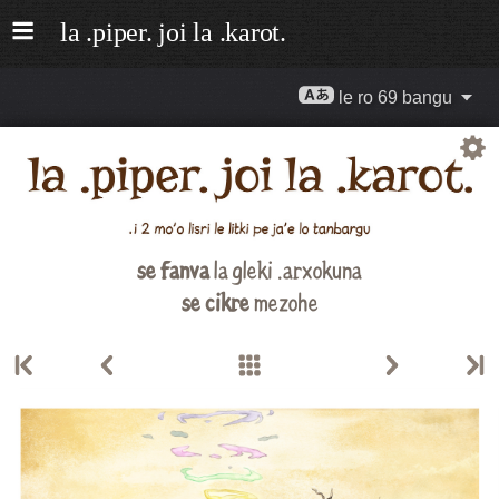
le ro 69 bangu
se fanva
la gleki .arxokuna
se cikre
mezohe