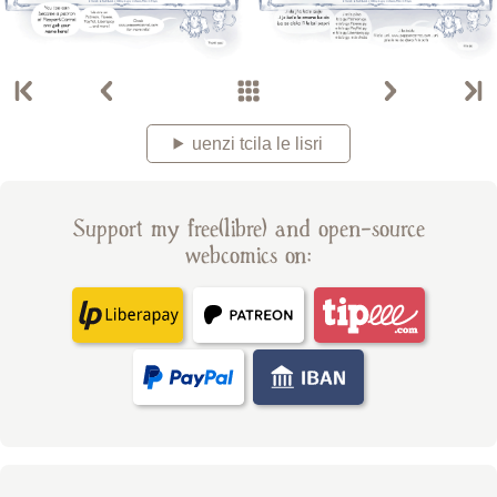
uenzi tcila le lisri
Support my free(libre) and open-source
webcomics on: