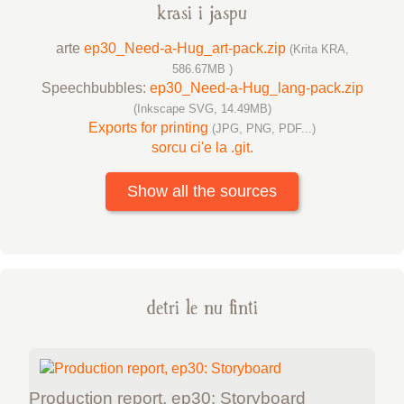
krasi i jaspu
arte
ep30_Need-a-Hug_art-pack.zip
(Krita KRA,
586.67MB )
Speechbubbles:
ep30_Need-a-Hug_lang-pack.zip
(Inkscape SVG, 14.49MB)
Exports for printing
(JPG, PNG, PDF...)
sorcu ci'e la .git.
Show all the sources
detri le nu finti
Production report, ep30: Storyboard