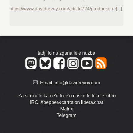
https://www.davidrevoy.com/article724/production-r[...]
tadji lo nu zgana le'e nuzba
Email:
info@davidrevoy.com
e'a simxu lo ka ce'u fi ce'u cusku fo tu'a le kibro
IRC: #pepper&carrot on libera.chat
Matrix
Telegram