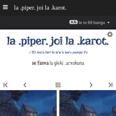
le ro 69 bangu
se fanva
la gleki .arxokuna