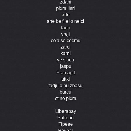
zdani
pixra lisri
arte
arte be fi'e lo nelci
tadji
vreji
co'a se cecmu
zarci
karni
ve skicu
jaspu
Framagit
uitki
tadji lo nu zbasu
burcu
ctino pixra
Liberapay
Patreon
Tipeee
Paypal