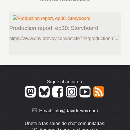
Production report, ep30: Storyboard
https://www.davidrevoy.com/article724/production-r[...]
Sigue al autor en:
Email:
info@davidrevoy.com
Únete a las salas de chat comunitarias:
IRC: #pepper&carrot en libera.chat