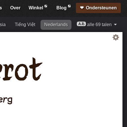
s
Over
Winkel
Blog
Ondersteunen
sia
Tiếng Việt
Nederlands
alle 69 talen