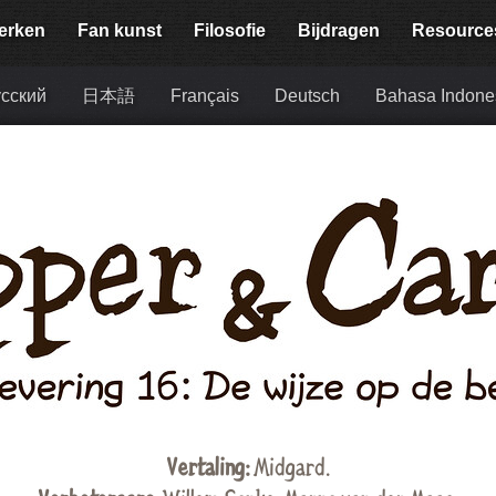
erken
Fan kunst
Filosofie
Bijdragen
Resource
сский
日本語
Français
Deutsch
Bahasa Indone
Vertaling:
Midgard
.