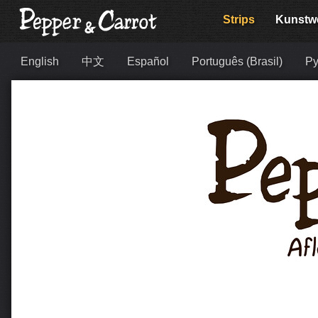
Strips
Kunstw
English
中文
Español
Português (Brasil)
Ру