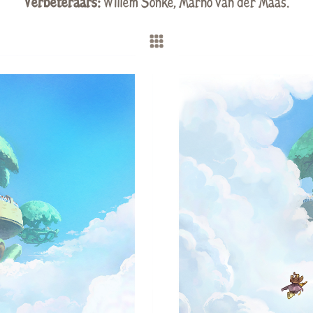
Verbeteraars:
Willem Sonke
,
Marno van der Maas
.