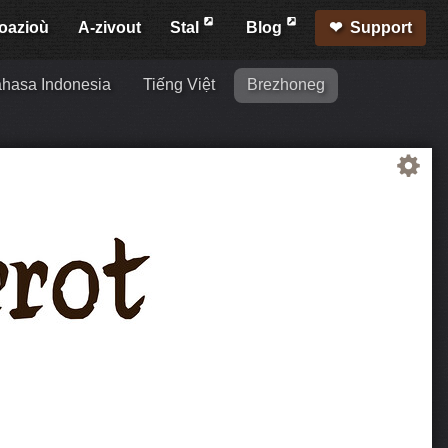
oazioù
A-zivout
Stal
Blog
Support
hasa Indonesia
Tiếng Việt
Brezhoneg