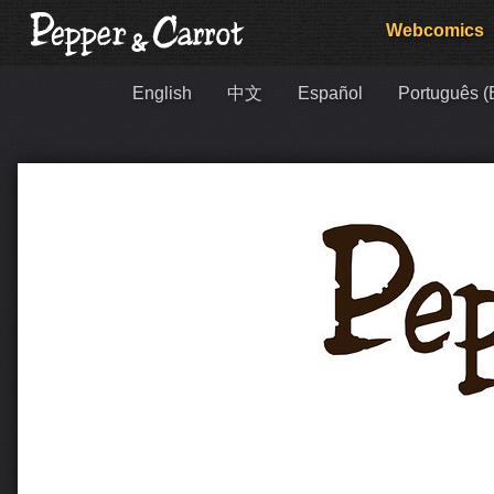
Webcomics
English
中文
Español
Português (B