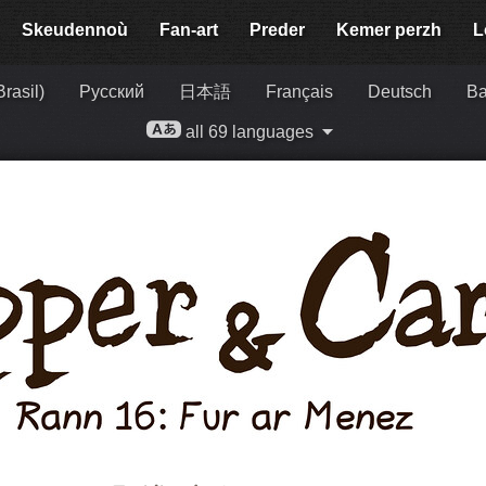
Skeudennoù
Fan-art
Preder
Kemer perzh
L
rasil)
Русский
日本語
Français
Deutsch
Ba
all 69 languages