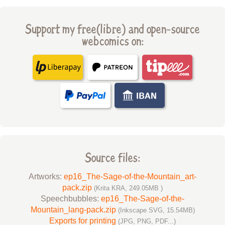
Support my free(libre) and open-source
webcomics on:
Source files:
Artworks:
ep16_The-Sage-of-the-Mountain_art-
pack.zip
(Krita KRA, 249.05MB )
Speechbubbles:
ep16_The-Sage-of-the-
Mountain_lang-pack.zip
(Inkscape SVG, 15.54MB)
Exports for printing
(JPG, PNG, PDF...)