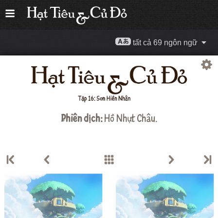
tất cả 69 ngôn ngữ
Phiên dịch:
Hồ Nhựt Châu
.