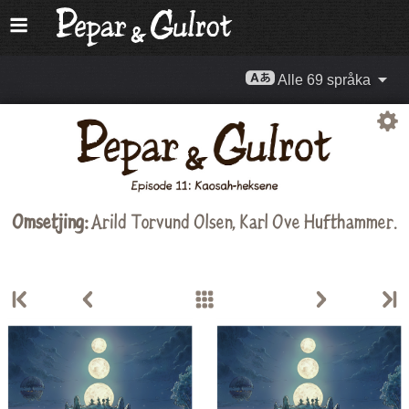
Alle 69 språka
Omsetjing:
Arild Torvund Olsen
,
Karl Ove Hufthammer
.