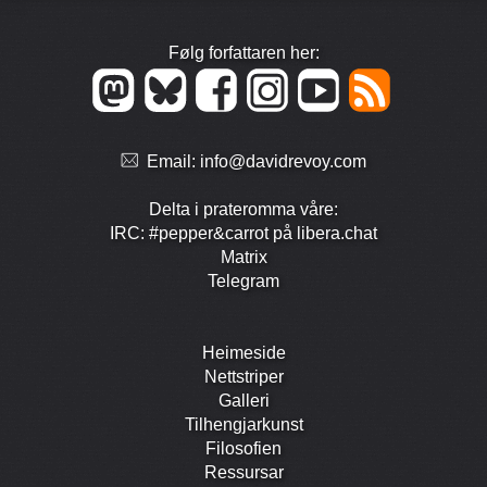
Følg forfattaren her:
Email:
info@davidrevoy.com
Delta i prate­romma våre:
IRC: #pepper&carrot på libera.chat
Matrix
Telegram
Heimeside
Nett­striper
Galleri
Tilhengjar­kunst
Filosofien
Ressursar