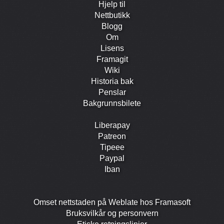
Hjelp til
Nett­butikk
Blogg
Om
Lisens
Framagit
Wiki
Historia bak
Penslar
Bakgrunns­bilete
Liberapay
Patreon
Tipeee
Paypal
Iban
Omset nettstaden på Weblate hos Framasoft
Bruks­vilkår og person­vern