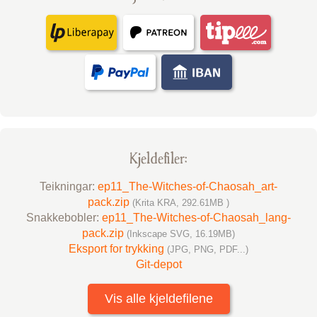
Kjelde­filer:
Teikningar:
ep11_The-Witches-of-Chaosah_art-
pack.zip
(Krita KRA, 292.61MB )
Snakke­bobler:
ep11_The-Witches-of-Chaosah_lang-
pack.zip
(Inkscape SVG, 16.19MB)
Eksport for trykking
(JPG, PNG, PDF...)
Git-depot
Vis alle kjeldefilene