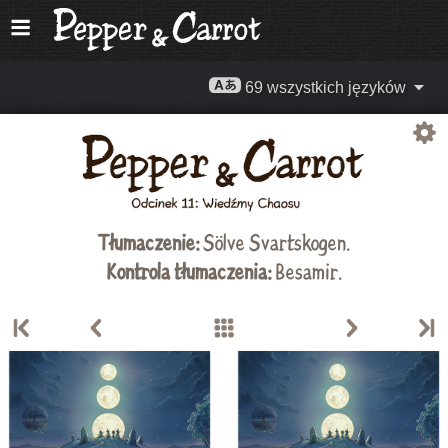
69 wszystkich języków
Tłumaczenie:
Sölve Svartskogen
.
Kontrola tłumaczenia:
Besamir.