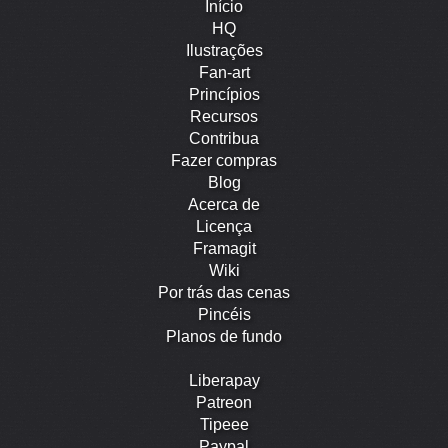
Início
HQ
Ilustrações
Fan-art
Princípios
Recursos
Contribua
Fazer compras
Blog
Acerca de
Licença
Framagit
Wiki
Por trás das cenas
Pincéis
Planos de fundo
Liberapay
Patreon
Tipeee
Paypal