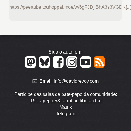
https://peertube.touhoppai.moe/w/6gFJDjiBhA3s3VGDK[...
Siga o autor em:
Email:
info@davidrevoy.com
Participe das salas de bate-papo da comunidade:
IRC: #pepper&carrot no libera.chat
Matrix
Telegram