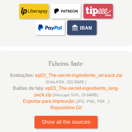
Ficheiros fonte:
Ilustrações:
ep03_The-secret-ingredients_art-pack.zip
(Krita KRA, 333.06MB )
Balões de fala:
ep03_The-secret-ingredients_lang-
pack.zip
(Inkscape SVG, 18.84MB)
Exportar para impressão
(JPG, PNG, PDF...)
Repositório Git
Show all the sources