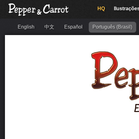
HQ
Ilustraçõe
English
中文
Español
Português (Brasil)