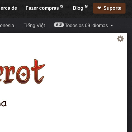
erca de
Fazer compras
Blog
Suporte
onesia
Tiếng Việt
Todos os 69 idiomas