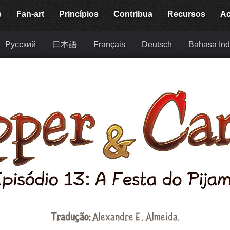
s
Fan-art
Princípios
Contribua
Recursos
Ac
Русский
日本語
Français
Deutsch
Bahasa Ind
Tradução:
Alexandre E. Almeida
.