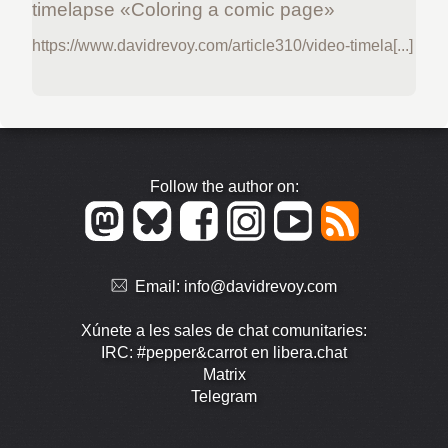
timelapse «Coloring a comic page»
https://www.davidrevoy.com/article310/video-timela[...]
Follow the author on:
Email:
info@davidrevoy.com
Xúnete a les sales de chat comunitaries:
IRC: #pepper&carrot en libera.chat
Matrix
Telegram