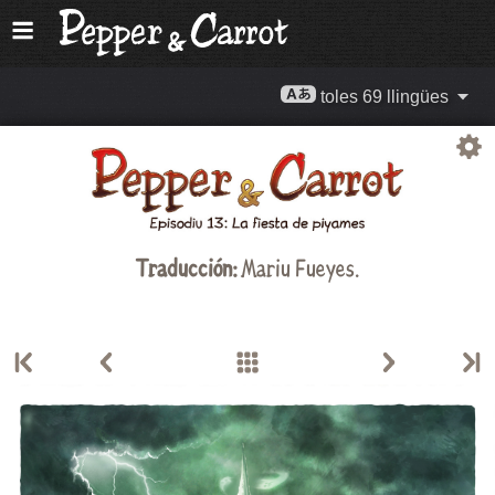
toles 69 llingües
Traducción:
Mariu Fueyes
.