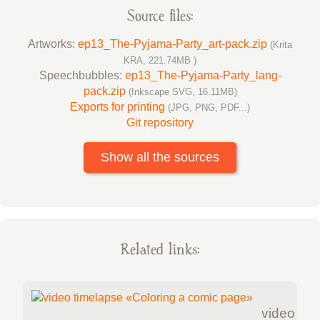
Source files:
Artworks:
ep13_The-Pyjama-Party_art-pack.zip
(Krita
KRA, 221.74MB )
Speechbubbles:
ep13_The-Pyjama-Party_lang-
pack.zip
(Inkscape SVG, 16.11MB)
Exports for printing
(JPG, PNG, PDF...)
Git repository
Show all the sources
Related links:
video