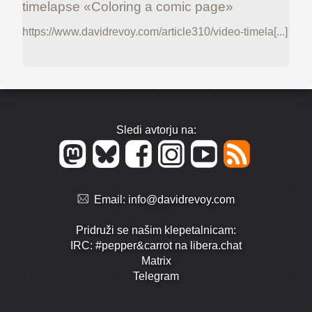
timelapse «Coloring a comic page»
https://www.davidrevoy.com/article310/video-timela[...]
Sledi avtorju na:
Email:
info@davidrevoy.com
Pridruži se našim klepetalnicam:
IRC: #pepper&carrot na libera.chat
Matrix
Telegram