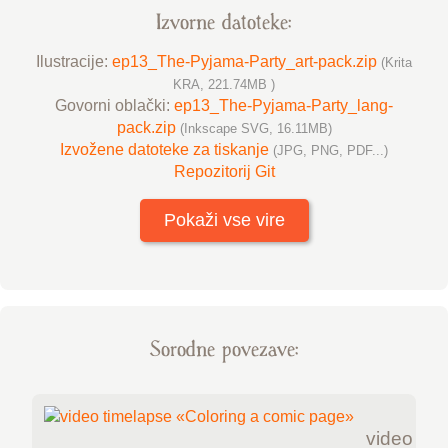
Izvorne datoteke:
Ilustracije:
ep13_The-Pyjama-Party_art-pack.zip
(Krita
KRA, 221.74MB )
Govorni oblački:
ep13_The-Pyjama-Party_lang-
pack.zip
(Inkscape SVG, 16.11MB)
Izvožene datoteke za tiskanje
(JPG, PNG, PDF...)
Repozitorij Git
Pokaži vse vire
Sorodne povezave:
video