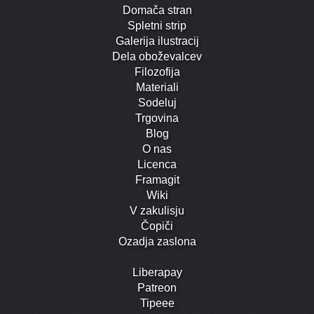
Domača stran
Spletni strip
Galerija ilustracij
Dela oboževalcev
Filozofija
Materiali
Sodeluj
Trgovina
Blog
O nas
Licenca
Framagit
Wiki
V zakulisju
Čopiči
Ozadja zaslona
Liberapay
Patreon
Tipeee