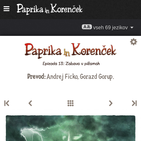
vseh 69 jezikov
Prevod:
Andrej Ficko
,
Gorazd Gorup
.