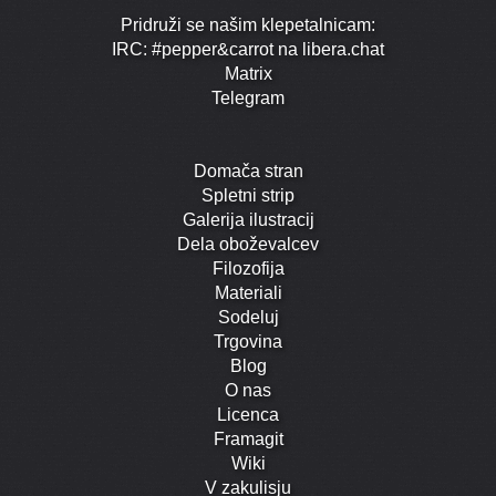
Pridruži se našim klepetalnicam:
IRC: #pepper&carrot na libera.chat
Matrix
Telegram
Domača stran
Spletni strip
Galerija ilustracij
Dela oboževalcev
Filozofija
Materiali
Sodeluj
Trgovina
Blog
O nas
Licenca
Framagit
Wiki
V zakulisju