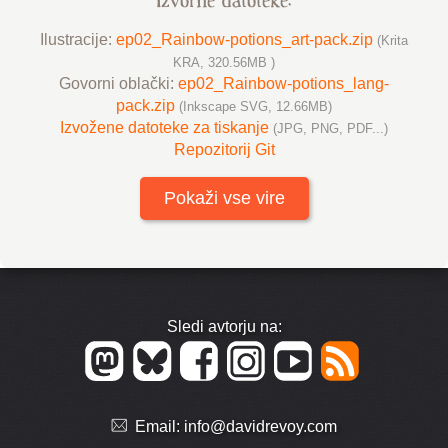
Izvorne datoteke:
Ilustracije:
ep02_Rainbow-potions_art-pack.zip
(Krita
KRA, 320.56MB )
Govorni oblački:
ep02_Rainbow-potions_lang-
pack.zip
(Inkscape SVG, 12.66MB)
Izvožene datoteke za tiskanje
(JPG, PNG, PDF...)
Repozitorij Git
Pokaži vse vire
Sledi avtorju na:
Email:
info@davidrevoy.com