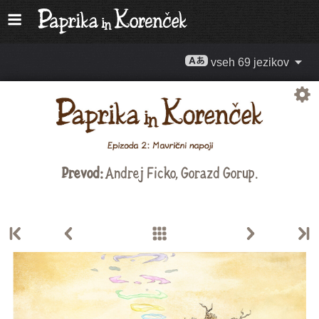
vseh 69 jezikov
Prevod:
Andrej Ficko
,
Gorazd Gorup
.