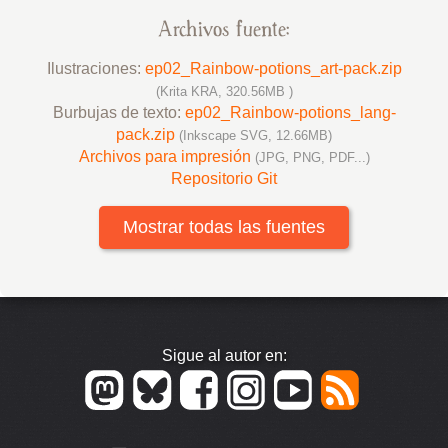
Archivos fuente:
Ilustraciones:
ep02_Rainbow-potions_art-pack.zip
(Krita KRA, 320.56MB )
Burbujas de texto:
ep02_Rainbow-potions_lang-
pack.zip
(Inkscape SVG, 12.66MB)
Archivos para impresión
(JPG, PNG, PDF...)
Repositorio Git
Mostrar todas las fuentes
Sigue al autor en: