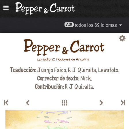
todos los 69 idiomas
Traducción:
Juanjo Faico
,
R J Quiralta
,
Lewatoto
.
Corrector de texto:
Nick.
Contribución:
R J Quiralta
.