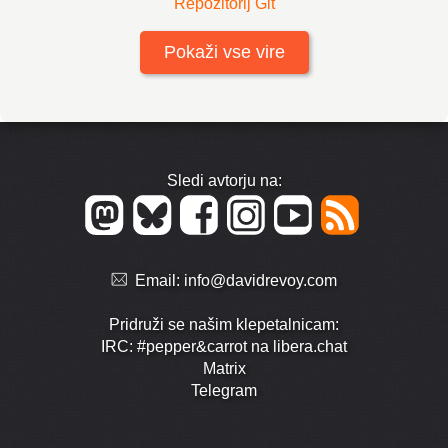
Repozitorij Git
Pokaži vse vire
Sledi avtorju na:
Email:
info@davidrevoy.com
Pridruži se našim klepetalnicam:
IRC: #pepper&carrot na libera.chat
Matrix
Telegram