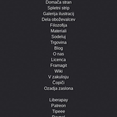
Domača stran
Spletni strip
Galerija ilustracij
Dela oboževalcev
Filozofija
Materiali
Sodeluj
Trgovina
Blog
O nas
Licenca
Framagit
Wiki
V zakulisju
Čopiči
Ozadja zaslona
Liberapay
Patreon
Tipeee