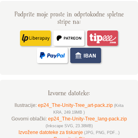
Podprite moje proste in odprtokodne spletne
stripe na:
Izvorne datoteke:
Ilustracije:
ep24_The-Unity-Tree_art-pack.zip
(Krita
KRA, 249.19MB )
Govorni oblački:
ep24_The-Unity-Tree_lang-pack.zip
(Inkscape SVG, 23.38MB)
Izvožene datoteke za tiskanje
(JPG, PNG, PDF...)