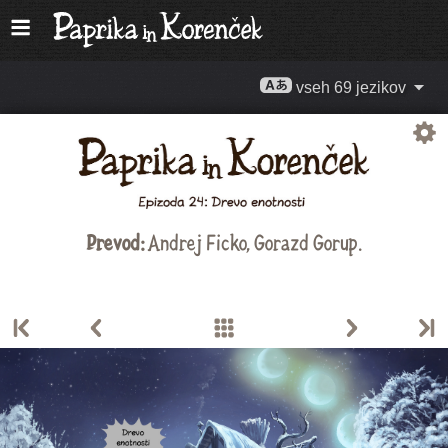
vseh 69 jezikov
Prevod:
Andrej Ficko
,
Gorazd Gorup
.