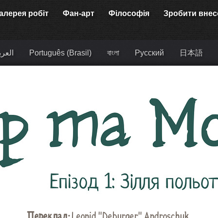
алерея робіт
Фан-арт
Філософія
Зробити внес
العرب
Português (Brasil)
বাংলা
Русский
日本語
Переклад:
Leonid "Deburger" Androschuk.