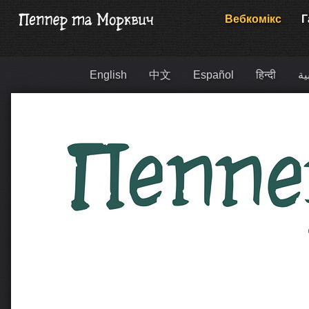
Вебкомікс
Г
English
中文
Español
हिन्दी
ية