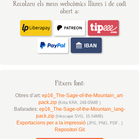
Recolzeu els meus webcòmics lliures i de codi
obert a:
Fitxers font:
Obres d’art:
ep16_The-Sage-of-the-Mountain_art-
pack.zip
(Krita KRA, 249.05MB )
Bafarades:
ep16_The-Sage-of-the-Mountain_lang-
pack.zip
(Inkscape SVG, 15.54MB)
Exportacions per a la impressió
(JPG, PNG, PDF...)
Repositori Git