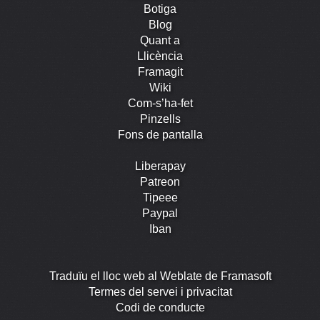
Botiga
Blog
Quant a
Llicència
Framagit
Wiki
Com-s’ha-fet
Pinzells
Fons de pantalla
Liberapay
Patreon
Tipeee
Paypal
Iban
Traduïu el lloc web al Weblate de Framasoft
Termes del servei i privacitat
Codi de conducte