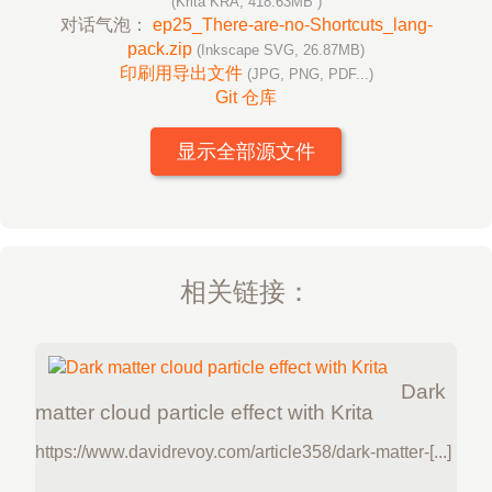
(Krita KRA, 418.63MB )
对话气泡：
ep25_There-are-no-Shortcuts_lang-
pack.zip
(Inkscape SVG, 26.87MB)
印刷用导出文件
(JPG, PNG, PDF...)
Git 仓库
显示全部源文件
相关链接：
Dark
matter cloud particle effect with Krita
https://www.davidrevoy.com/article358/dark-matter-[...]