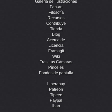
Galería de ilustraciones
Fan-art
Filosofía
Recursos
Contribuye
Tienda
Blog
Acerca de
Licencia
Framagit
Wiki
Tras Las Cámaras
Pínceles
Fondos de pantalla
Liberapay
Patreon
Tipeee
Paypal
Iban