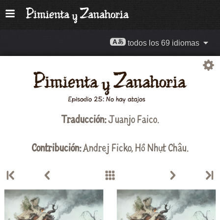
todos los 69 idiomas
Traducción:
Juanjo Faico
.
Contribución:
Andrej Ficko
,
Hồ Nhựt Châu
.