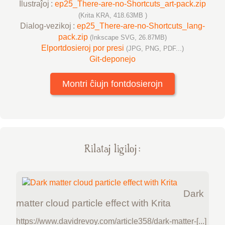
Ilustraĵoj :
ep25_There-are-no-Shortcuts_art-pack.zip
(Krita KRA, 418.63MB )
Dialog-vezikoj :
ep25_There-are-no-Shortcuts_lang-
pack.zip
(Inkscape SVG, 26.87MB)
Elportdosieroj por presi
(JPG, PNG, PDF...)
Git-deponejo
Montri ĉiujn fontdosierojn
Rilataj ligiloj :
Dark
matter cloud particle effect with Krita
https://www.davidrevoy.com/article358/dark-matter-[...]