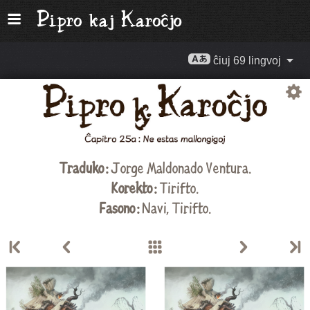
ĉiuj 69 lingvoj
Traduko :
Jorge Maldonado Ventura
.
Korekto :
Tirifto
.
Fasono :
Navi,
Tirifto
.