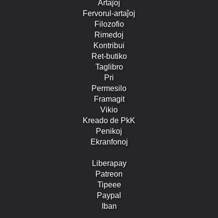
Artaĵoj
Fervorul-artaĵoj
Filozofio
Rimedoj
Kontribui
Ret-butiko
Taglibro
Pri
Permesilo
Framagit
Vikio
Kreado de PkK
Penikoj
Ekranfonoj
Liberapay
Patreon
Tipeee
Paypal
Iban