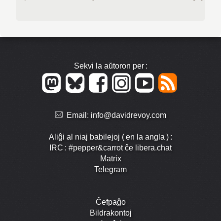
Sekvi la aŭtoron per :
Email:
info@davidrevoy.com
Aliĝi al niaj babilejoj ( en la angla ) :
IRC : #pepper&carrot ĉe libera.chat
Matrix
Telegram
Ĉefpaĝo
Bildrakontoj