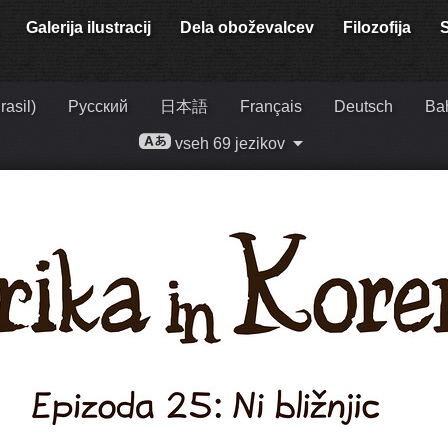
Galerija ilustracij
Dela oboževalcev
Filozofija
rasil)
Русский
日本語
Français
Deutsch
Ba
vseh 69 jezikov