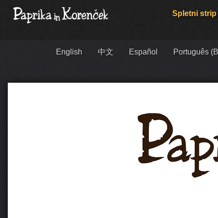
Spletni strip
English
中文
Español
Português (B