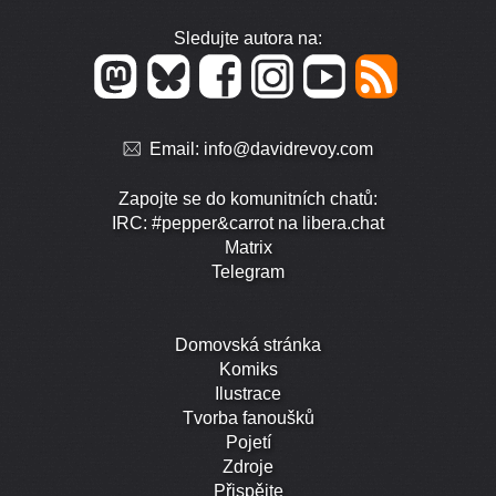
Sledujte autora na:
Email:
info@davidrevoy.com
Zapojte se do komunitních chatů:
IRC: #pepper&carrot na libera.chat
Matrix
Telegram
Domovská stránka
Komiks
Ilustrace
Tvorba fanoušků
Pojetí
Zdroje
Přispějte