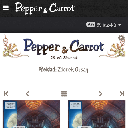
69 jazyků
Překlad:
Zdenek Orsag
.