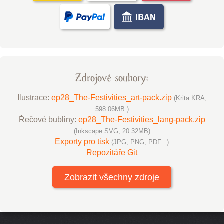
Zdrojové soubory:
Ilustrace:
ep28_The-Festivities_art-pack.zip
(Krita KRA,
598.06MB )
Řečové bubliny:
ep28_The-Festivities_lang-pack.zip
(Inkscape SVG, 20.32MB)
Exporty pro tisk
(JPG, PNG, PDF...)
Repozitáře Git
Zobrazit všechny zdroje