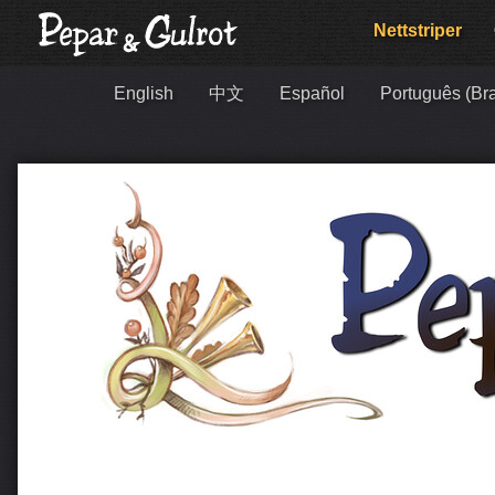
Nett­striper
English
中文
Español
Português (Bra