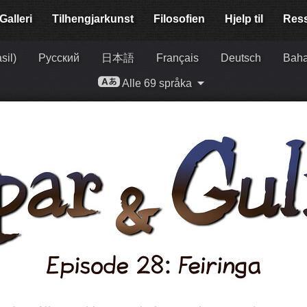
Galleri
Tilhengjar­kunst
Filosofien
Hjelp til
Res
sil)
Русский
日本語
Français
Deutsch
Baha
Alle 69 språka