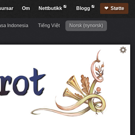
sursar
Om
Nett­butikk
Blogg
Støtte
sa Indonesia
Tiếng Việt
Norsk (nynorsk)