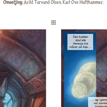
Omsetjing:
Arild Torvund Olsen
,
Karl Ove Hufthammer
.