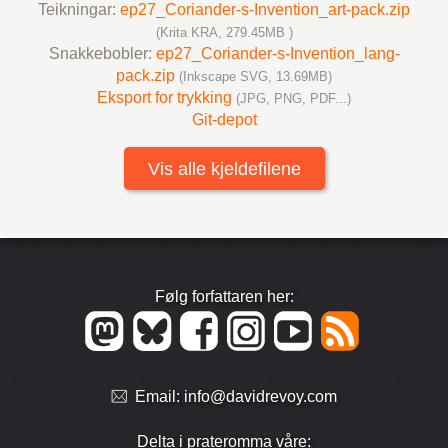
Teikningar:
ep27_Coriander-s-Invention_art-pack.zip
(Krita KRA, 279.45MB )
Snakke­bobler:
ep27_Coriander-s-Invention_lang-
pack.zip
(Inkscape SVG, 13.69MB)
Eksport for trykking
(JPG, PNG, PDF...)
Git-depot
Vis alle kjeldefilene
Følg forfattaren her:
Email:
info@davidrevoy.com
Delta i prate­romma våre: