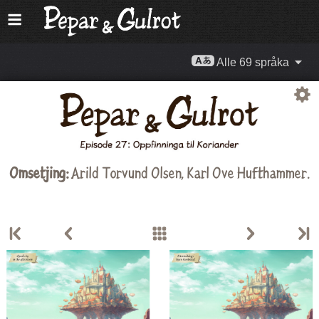
Alle 69 språka
Omsetjing:
Arild Torvund Olsen
,
Karl Ove Hufthammer
.