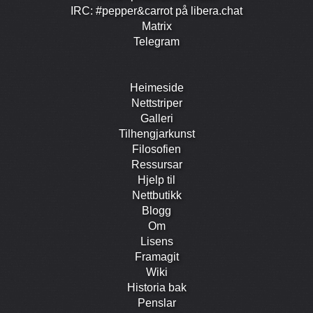
IRC: #pepper&carrot på libera.chat
Matrix
Telegram
Heimeside
Nett­striper
Galleri
Tilhengjar­kunst
Filosofien
Ressursar
Hjelp til
Nett­butikk
Blogg
Om
Lisens
Framagit
Wiki
Historia bak
Penslar