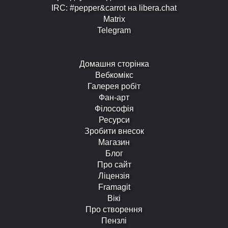
IRC: #pepper&carrot на libera.chat
Matrix
Telegram
Домашня сторінка
Вебкомікс
Галерея робіт
Фан-арт
Філософія
Ресурси
Зробити внесок
Магазин
Блог
Про сайт
Ліцензія
Framagit
Вікі
Про створення
Пензлі