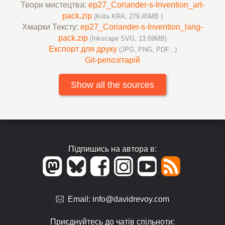
Твори мистецтва:
ep27_Coriander-s-Invention_art-
pack.zip
(Krita KRA, 279.45MB )
Хмарки Тексту:
ep27_Coriander-s-Invention_lang-
pack.zip
(Inkscape SVG, 13.69MB)
Експорт для друку
(JPG, PNG, PDF...)
Git-репозітарій
Show all the sources
Підпишись на автора в:
Email:
info@davidrevoy.com
Приєднуйтесь до чатів спільноти: