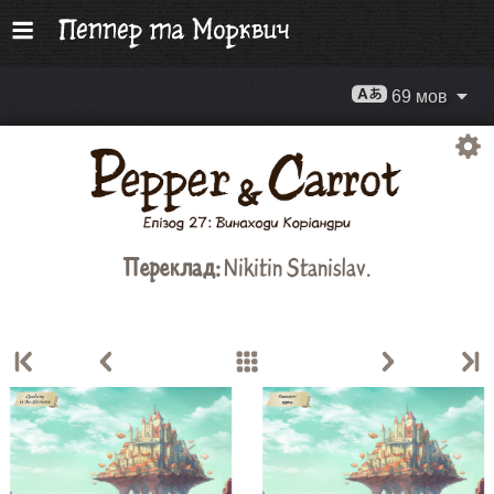
69 мов
Переклад:
Nikitin Stanislav
.