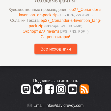
Художественные произведения:
ep27_Coriander-s-
Invention_art-pack.zip
(Krita KRA, 279.45MB )
Облачки Текста:
ep27_Coriander-s-Invention_lang-
pack.zip
(Inkscape SVG, 13.69MB)
Экспорт для печати
(JPG, PNG, PDF...)
Git-репозитарий
Все исходники
Подпишись на автора в:
Email:
info@davidrevoy.com