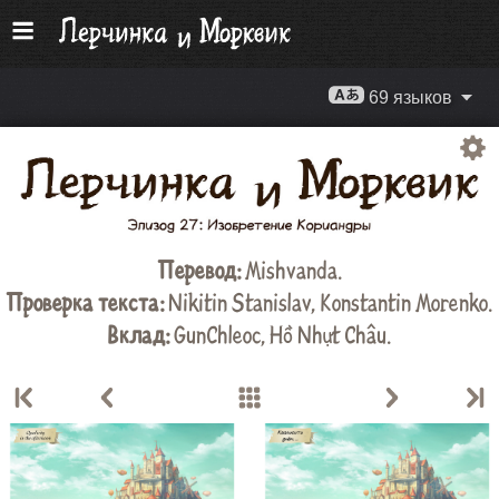
69 языков
Перевод:
Mishvanda
.
Проверка текста:
Nikitin Stanislav
,
Konstantin Morenko
.
Вклад:
GunChleoc
,
Hồ Nhựt Châu
.