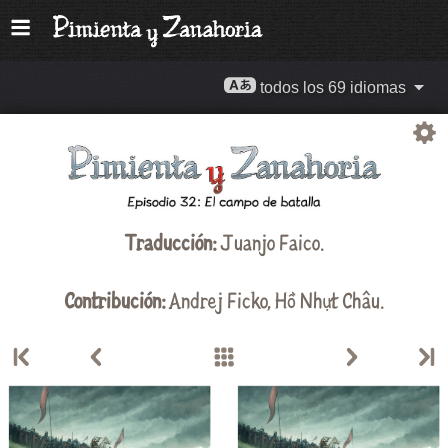
todos los 69 idiomas
Traducción:
Juanjo Faico
.
Contribución:
Andrej Ficko
,
Hồ Nhựt Châu
.