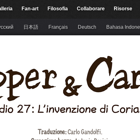
lleria
Fan-art
Filosofia
Collaborare
Risorse
сский
日本語
Français
Deutsch
Bahasa Indone
Traduzione:
Carlo Gandolfi
.