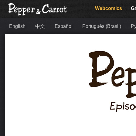
Webcomics
Ga
English
中文
Español
Português (Brasil)
Ру