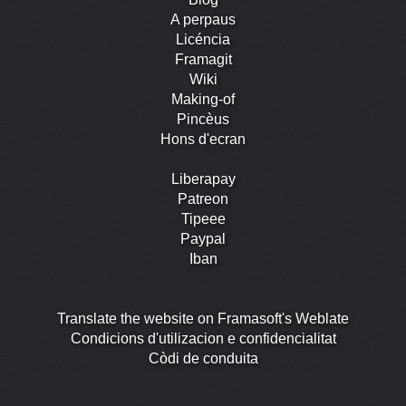
A perpaus
Licéncia
Framagit
Wiki
Making-of
Pincèus
Hons d'ecran
Liberapay
Patreon
Tipeee
Paypal
Iban
Translate the website on Framasoft's Weblate
Condicions d'utilizacion e confidencialitat
Còdi de conduita