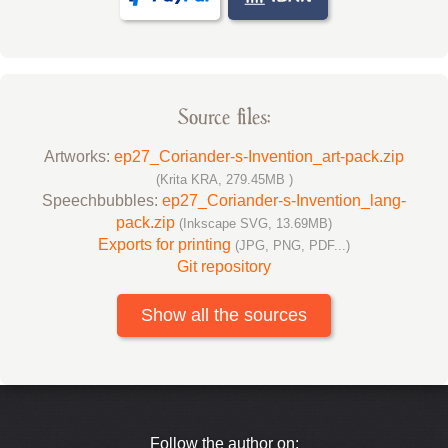
Source files:
Artworks:
ep27_Coriander-s-Invention_art-pack.zip
(Krita KRA, 279.45MB )
Speechbubbles:
ep27_Coriander-s-Invention_lang-
pack.zip
(Inkscape SVG, 13.69MB)
Exports for printing
(JPG, PNG, PDF...)
Git repository
Show all the sources
Follow the author on: