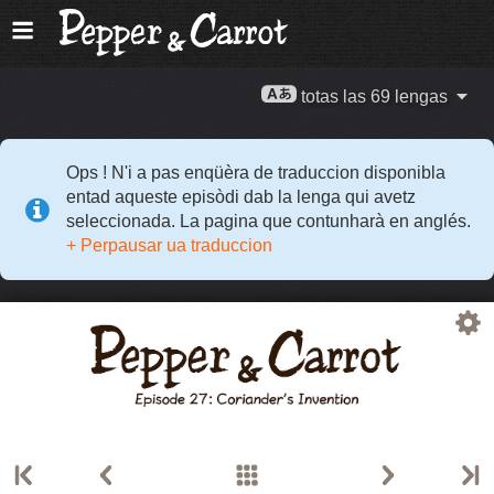
totas las 69 lengas
Ops ! N'i a pas enqüèra de traduccion disponibla
entad aqueste episòdi dab la lenga qui avetz
seleccionada. La pagina que contunharà en anglés.
+ Perpausar ua traduccion