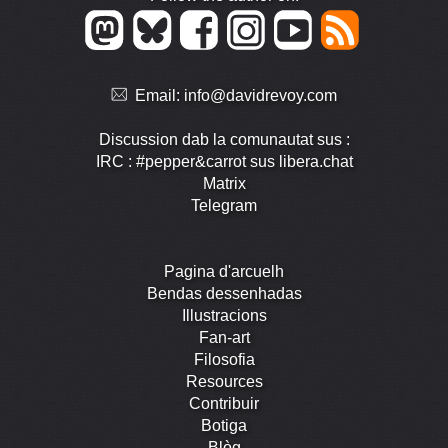
Email:
info@davidrevoy.com
Discussion dab la comunautat sus :
IRC : #pepper&carrot sus libera.chat
Matrix
Telegram
Pagina d'arcuelh
Bendas dessenhadas
Illustracions
Fan-art
Filosofia
Resources
Contribuir
Botiga
Blòg