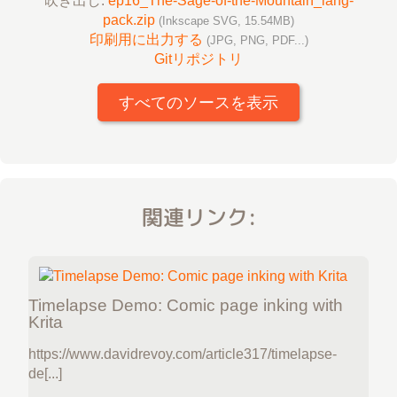
吹き出し:
ep16_The-Sage-of-the-Mountain_lang-
pack.zip
(Inkscape SVG, 15.54MB)
印刷用に出力する
(JPG, PNG, PDF...)
Gitリポジトリ
すべてのソースを表示
関連リンク:
Timelapse Demo: Comic page inking with
Krita
https://www.davidrevoy.com/article317/timelapse-
de[...]