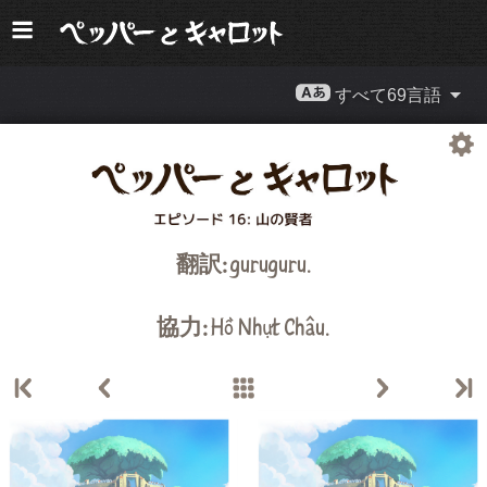
すべて69言語
翻訳:
guruguru
.
協力:
Hồ Nhựt Châu
.