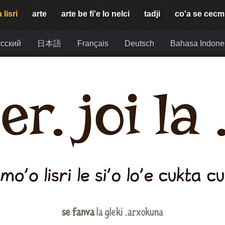
 lisri
arte
arte be fi'e lo nelci
tadji
co'a se cec
сский
日本語
Français
Deutsch
Bahasa Indone
se fanva
la gleki .arxokuna