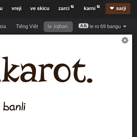
mu
vreji
ve skicu
zarci
karni
sarji
sia
Tiếng Việt
la .lojban.
le ro 69 bangu