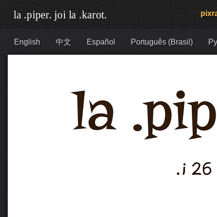
pixra
English
中文
Español
Português (Brasil)
Ру