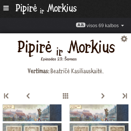
visos 69 kalbos
Vertimas:
Beatričė Kasiliauskaitė
.