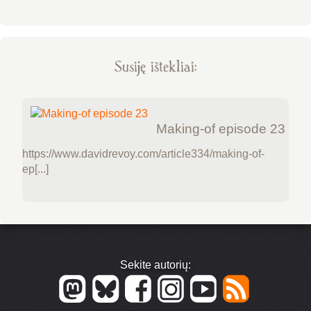
Susiję ištekliai:
Making-of episode 23
https://www.davidrevoy.com/article334/making-of-
ep[...]
Sekite autorių: