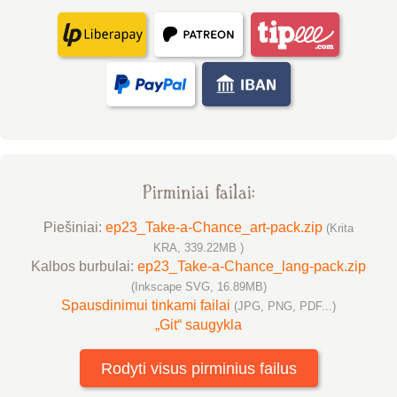
Pirminiai failai:
Piešiniai:
ep23_Take-a-Chance_art-pack.zip
(Krita
KRA, 339.22MB )
Kalbos burbulai:
ep23_Take-a-Chance_lang-pack.zip
(Inkscape SVG, 16.89MB)
Spausdinimui tinkami failai
(JPG, PNG, PDF...)
„Git“ saugykla
Rodyti visus pirminius failus