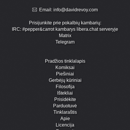
Email:
info@davidrevoy.com
Prisijunkite prie pokalbių kambarių:
IRC: #pepper&carrot kambarys libera.chat serveryje
Matrix
Telegram
Pradžios tinklalapis
Komiksai
Piešiniai
Gerbėjų kūriniai
Filosofija
Ištekliai
Prisidėkite
Parduotuvė
Tinklaraštis
Apie
Licencija