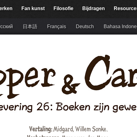
erken
Fan kunst
Filosofie
Bijdragen
Resource
сский
日本語
Français
Deutsch
Bahasa Indone
Vertaling:
Midgard
,
Willem Sonke
.