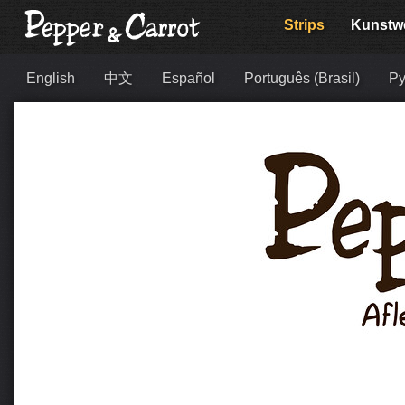
Strips
Kunstw
English
中文
Español
Português (Brasil)
Ру