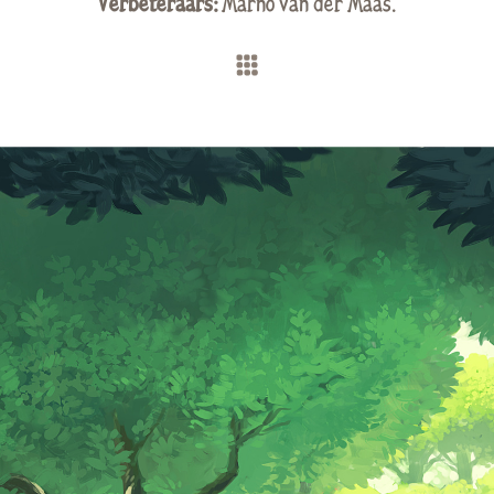
Verbeteraars:
Marno van der Maas
.