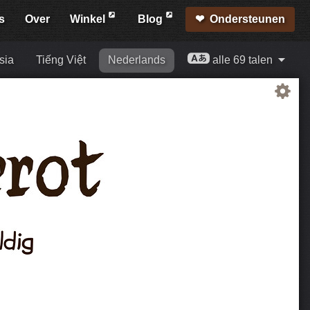
s
Over
Winkel
Blog
Ondersteunen
sia
Tiếng Việt
Nederlands
alle 69 talen