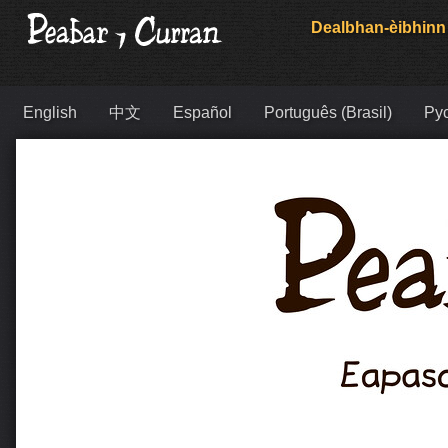
Dealbhan-èibhinn
English
中文
Español
Português (Brasil)
Ру