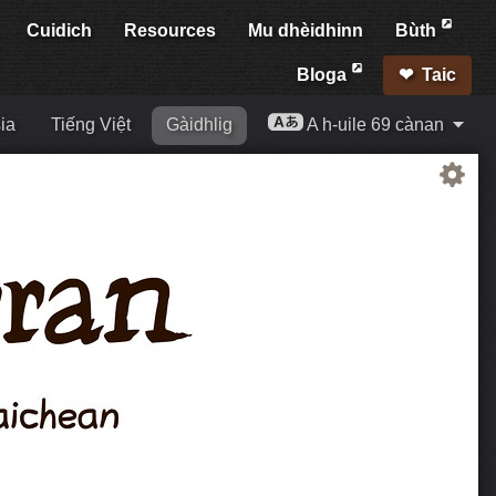
Cuidich
Resources
Mu dhèidhinn
Bùth
Bloga
Taic
ia
Tiếng Việt
Gàidhlig
A h-uile 69 cànan