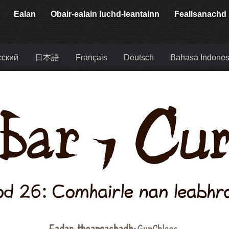
Ealan
Obair-ealain luchd-leantainn
Feallsanachd
сский
日本語
Français
Deutsch
Bahasa Indones
Eadar-theangachadh:
GunChleoc
.