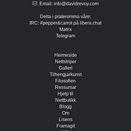
Email:
info@davidrevoy.com
Delta i prate­romma våre:
IRC: #pepper&carrot på libera.chat
Matrix
Telegram
Heimeside
Nett­striper
Galleri
Tilhengjar­kunst
Filosofien
Ressursar
Hjelp til
Nett­butikk
Blogg
Om
Lisens
Framagit