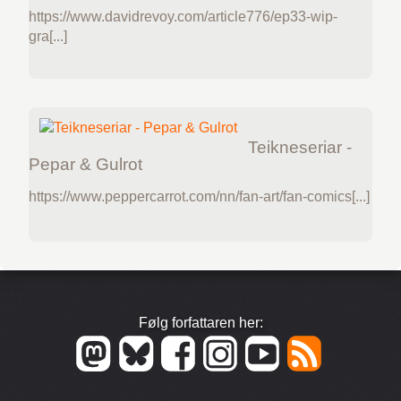
https://www.davidrevoy.com/article776/ep33-wip-
gra[...]
Teikne­seriar -
Pepar & Gulrot
https://www.peppercarrot.com/nn/fan-art/fan-comics[...]
Følg forfattaren her: