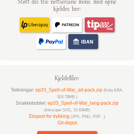
Støtt dei frie nettseriane mine, med opne
kjelder, her:
Kjelde­filer:
Teikningar:
ep33_Spell-of-War_art-pack.zip
(Krita KRA,
503.79MB )
Snakke­bobler:
ep33_Spell-of-War_lang-pack.zip
(Inkscape SVG, 15.93MB)
Eksport for trykking
(JPG, PNG, PDF...)
Git-depot