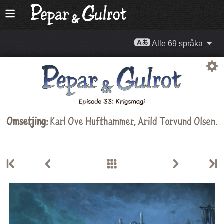
Alle 69 språka
Omsetjing:
Karl Ove Hufthammer
,
Arild Torvund Olsen
.