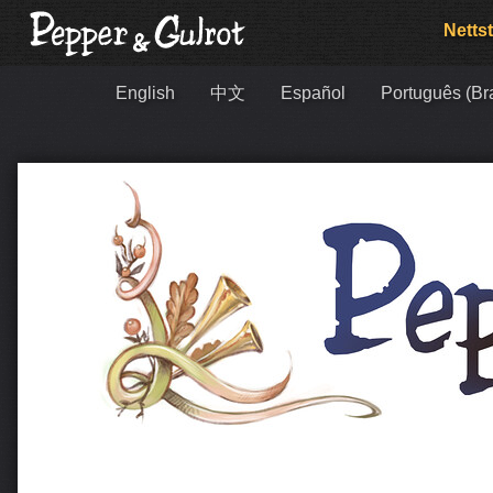
Nettst
English
中文
Español
Português (Bra