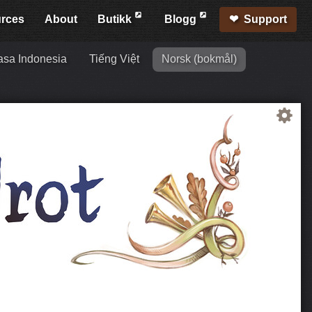
rces
About
Butikk
Blogg
Support
sa Indonesia
Tiếng Việt
Norsk (bokmål)