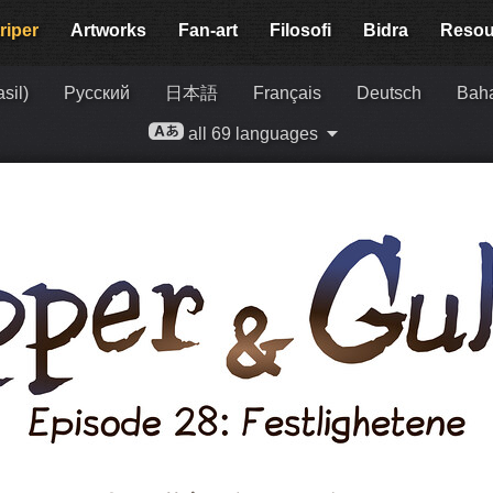
riper
Artworks
Fan-art
Filosofi
Bidra
Resou
sil)
Русский
日本語
Français
Deutsch
Baha
all 69 languages