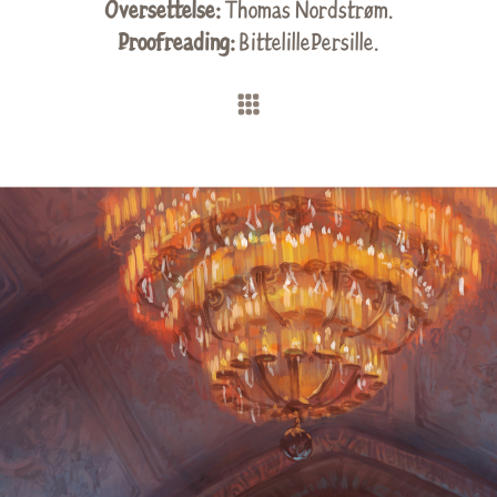
Oversettelse:
Thomas Nordstrøm
.
Proofreading:
BittelillePersille.