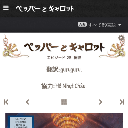
すべて69言語
翻訳:
guruguru
.
協力:
Hồ Nhựt Châu
.