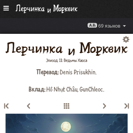
69 языков
Перевод:
Denis Prisukhin
.
Вклад:
Hồ Nhựt Châu
,
GunChleoc
.