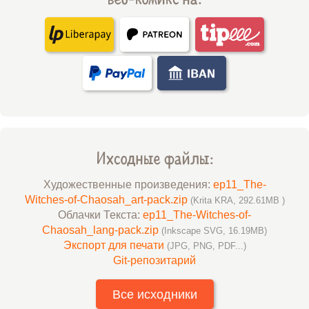
Ихсодные файлы:
Художественные произведения:
ep11_The-
Witches-of-Chaosah_art-pack.zip
(Krita KRA, 292.61MB )
Облачки Текста:
ep11_The-Witches-of-
Chaosah_lang-pack.zip
(Inkscape SVG, 16.19MB)
Экспорт для печати
(JPG, PNG, PDF...)
Git-репозитарий
Все исходники