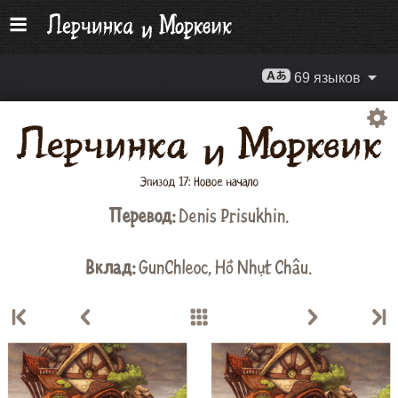
69 языков
Перевод:
Denis Prisukhin
.
Вклад:
GunChleoc
,
Hồ Nhựt Châu
.