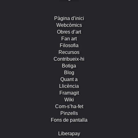
Pàgina d’inici
Webcòmics
Obres d’art
Fan art
Filosofia
Recursos
Contribueix-hi
Botiga
Blog
Quant a
Llicència
Framagit
Wiki
Com-s’ha-fet
Pinzells
Fons de pantalla
Liberapay