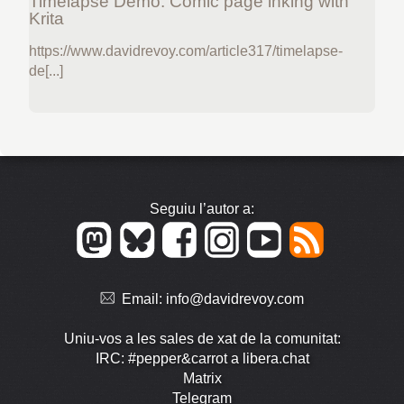
Timelapse Demo: Comic page inking with
Krita
https://www.davidrevoy.com/article317/timelapse-
de[...]
Seguiu l’autor a:
Email:
info@davidrevoy.com
Uniu-vos a les sales de xat de la comunitat:
IRC: #pepper&carrot a libera.chat
Matrix
Telegram