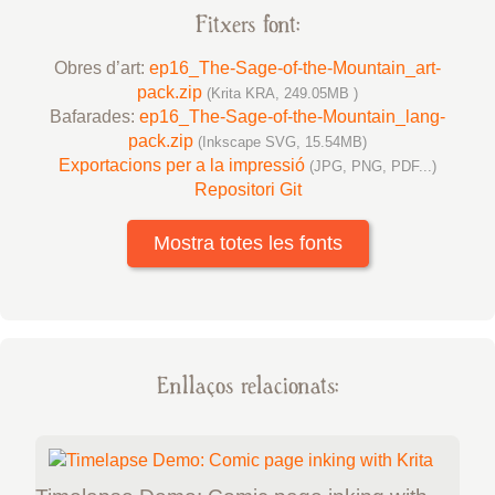
Fitxers font:
Obres d’art:
ep16_The-Sage-of-the-Mountain_art-
pack.zip
(Krita KRA, 249.05MB )
Bafarades:
ep16_The-Sage-of-the-Mountain_lang-
pack.zip
(Inkscape SVG, 15.54MB)
Exportacions per a la impressió
(JPG, PNG, PDF...)
Repositori Git
Mostra totes les fonts
Enllaços relacionats: