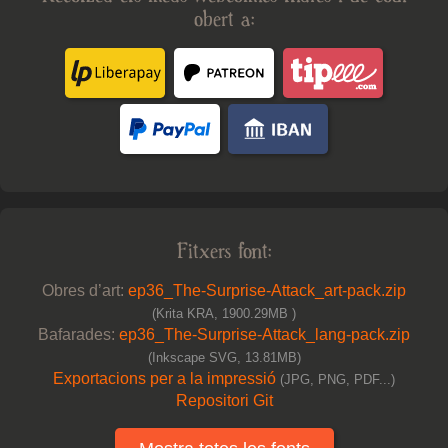
obert a:
Fitxers font:
Obres d’art:
ep36_The-Surprise-Attack_art-pack.zip
(Krita KRA, 1900.29MB )
Bafarades:
ep36_The-Surprise-Attack_lang-pack.zip
(Inkscape SVG, 13.81MB)
Exportacions per a la impressió
(JPG, PNG, PDF...)
Repositori Git