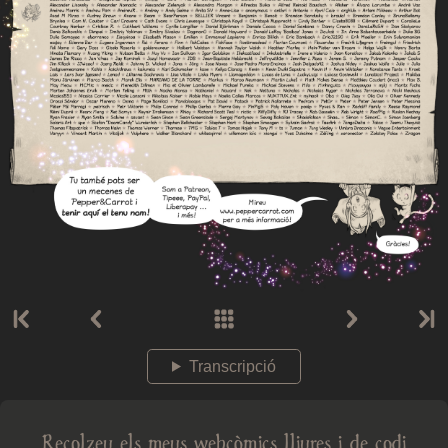
Transcripció
Recolzeu els meus webcòmics lliures i de codi