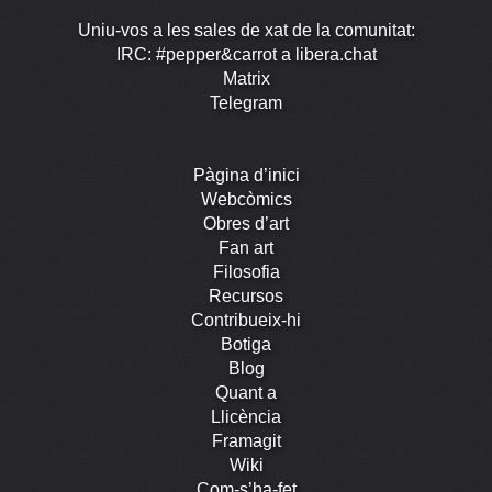
Uniu-vos a les sales de xat de la comunitat:
IRC: #pepper&carrot a libera.chat
Matrix
Telegram
Pàgina d’inici
Webcòmics
Obres d’art
Fan art
Filosofia
Recursos
Contribueix-hi
Botiga
Blog
Quant a
Llicència
Framagit
Wiki
Com-s’ha-fet