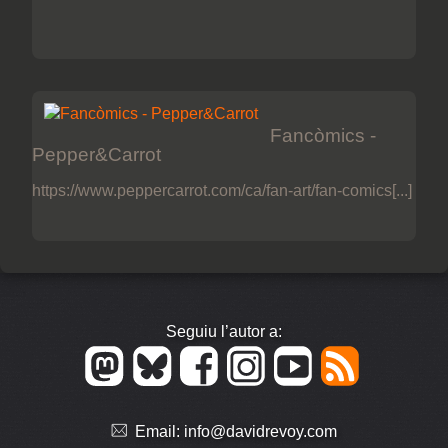
Fancòmics -
Pepper&Carrot
https://www.peppercarrot.com/ca/fan-art/fan-comics[...]
Seguiu l’autor a:
Email:
info@davidrevoy.com