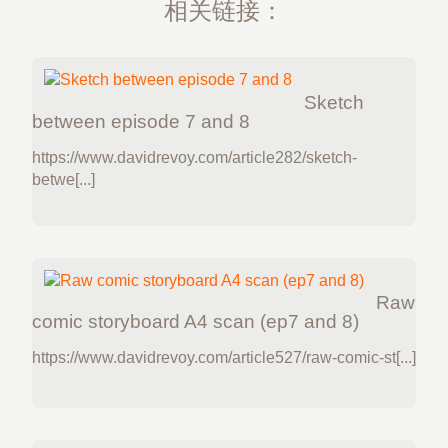
相关链接：
Sketch
between episode 7 and 8
https://www.davidrevoy.com/article282/sketch-
betwe[...]
Raw
comic storyboard A4 scan (ep7 and 8)
https://www.davidrevoy.com/article527/raw-comic-st[...]