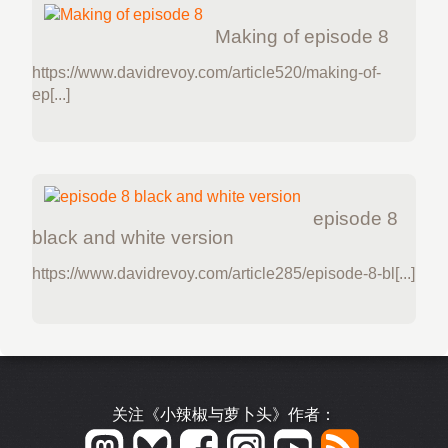
Making of episode 8
https://www.davidrevoy.com/article520/making-of-
ep[...]
episode 8
black and white version
https://www.davidrevoy.com/article285/episode-8-bl[...]
关注《小辣椒与萝卜头》作者：