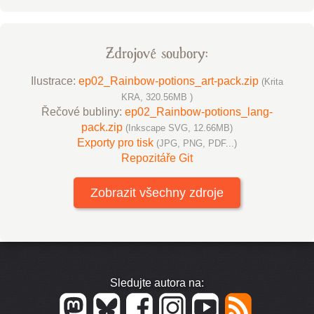
Zdrojové soubory:
Ilustrace:
ep02_Rainbow-potions_art-pack.zip
(Krita
KRA, 320.56MB )
Řečové bubliny:
ep02_Rainbow-potions_lang-
pack.zip
(Inkscape SVG, 12.66MB)
Exporty pro tisk
(JPG, PNG, PDF...)
Repozitáře Git
Zobrazit všechny zdroje
Sledujte autora na: