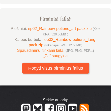
Pirminiai failai:
Piešiniai:
ep02_Rainbow-potions_art-pack.zip
(Krita
KRA, 320.56MB )
Kalbos burbulai:
ep02_Rainbow-potions_lang-
pack.zip
(Inkscape SVG, 12.66MB)
Spausdinimui tinkami failai
(JPG, PNG, PDF...)
„Git“ saugykla
Rodyti visus pirminius failus
Sekite autorių: