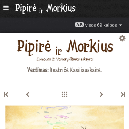
visos 69 kalbos
Vertimas:
Beatričė Kasiliauskaitė
.