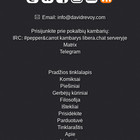
Email:
info@davidrevoy.com
Prisijunkite prie pokalbių kambarių:
IRC: #pepper&carrot kambarys libera.chat serveryje
Matrix
Telegram
Pradžios tinklalapis
Komiksai
Piešiniai
Gerbėjų kūriniai
Filosofija
Ištekliai
Prisidėkite
Parduotuvė
Tinklaraštis
Apie