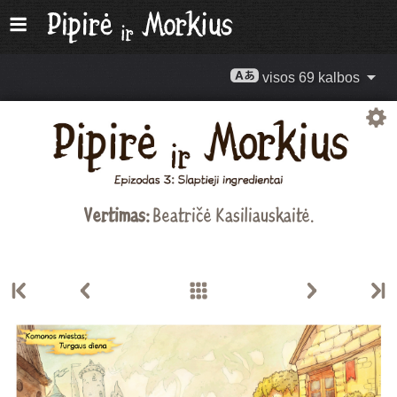
visos 69 kalbos
Vertimas:
Beatričė Kasiliauskaitė
.