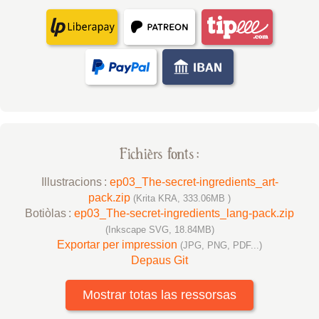
Fichièrs fonts :
Illustracions :
ep03_The-secret-ingredients_art-
pack.zip
(Krita KRA, 333.06MB )
Botiòlas :
ep03_The-secret-ingredients_lang-pack.zip
(Inkscape SVG, 18.84MB)
Exportar per impression
(JPG, PNG, PDF...)
Depaus Git
Mostrar totas las ressorsas