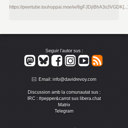
https://peertube.touhoppai.moe/w/6gFJDjiBhA3s3VGDK[...
Seguir l'autor sus :
Email:
info@davidrevoy.com
Discussion amb la comunautat sus :
IRC : #pepper&carrot sus libera.chat
Matrix
Telegram