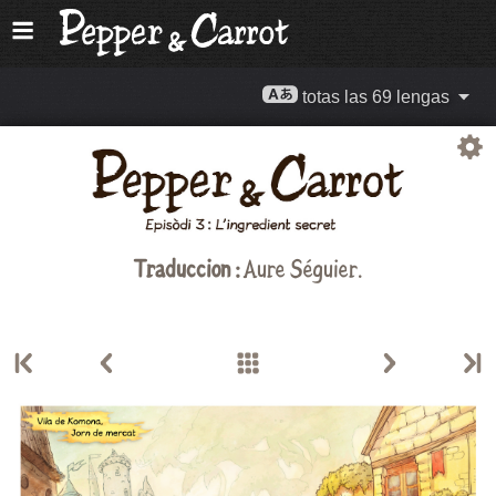
totas las 69 lengas
Traduccion :
Aure Séguier.