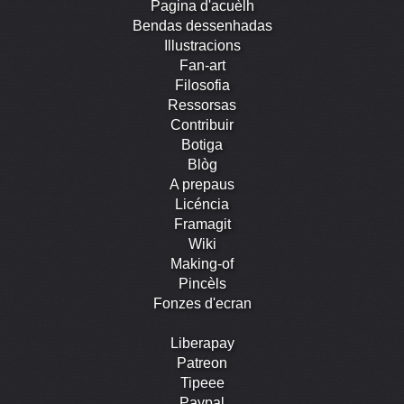
Pagina d'acuèlh
Bendas dessenhadas
Illustracions
Fan-art
Filosofia
Ressorsas
Contribuir
Botiga
Blòg
A prepaus
Licéncia
Framagit
Wiki
Making-of
Pincèls
Fonzes d'ecran
Liberapay
Patreon
Tipeee
Paypal