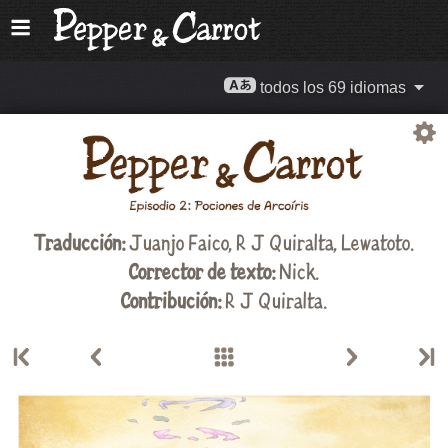
todos los 69 idiomas
Traducción:
Juanjo Faico
,
R J Quiralta
,
Lewatoto
.
Corrector de texto:
Nick.
Contribución:
R J Quiralta
.