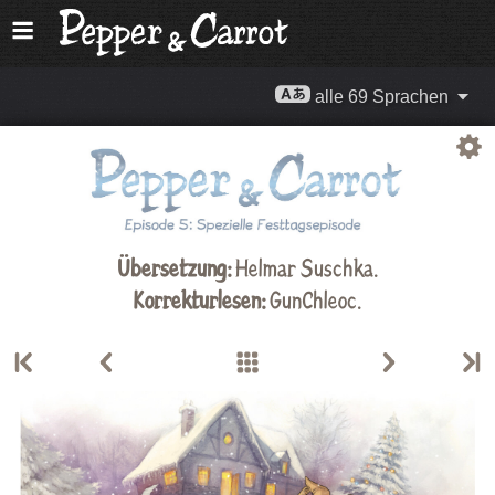
alle 69 Sprachen
Übersetzung:
Helmar Suschka.
Korrekturlesen:
GunChleoc
.