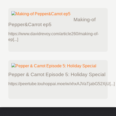
Making-of
Pepper&Carrot ep5
https://www.davidrevoy.com/article260/making-of-
ep[...]
Pepper & Carrot Episode 5: Holiday Special
https://peertube.touhoppai.moe/w/xhxAJVaTjabG52XjU[...]