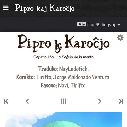
ĉiuj 69 lingvoj
Traduko :
NayLedofich.
Korekto :
Tirifto
,
Jorge Maldonado Ventura
.
Fasono :
Navi,
Tirifto
.