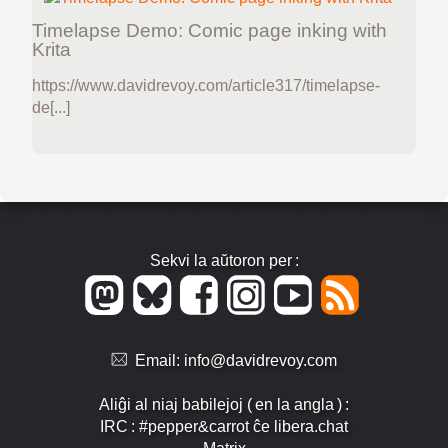
Timelapse Demo: Comic page inking with
Krita
https://www.davidrevoy.com/article317/timelapse-
de[...]
Sekvi la aŭtoron per :
Email:
info@davidrevoy.com
Aliĝi al niaj babilejoj ( en la angla ) :
IRC : #pepper&carrot ĉe libera.chat