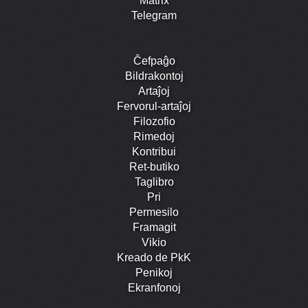
Matrix
Telegram
Ĉefpaĝo
Bildrakontoj
Artaĵoj
Fervorul-artaĵoj
Filozofio
Rimedoj
Kontribui
Ret-butiko
Taglibro
Pri
Permesilo
Framagit
Vikio
Kreado de PkK
Penikoj
Ekranfonoj