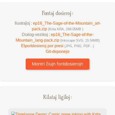
Fontaj dosieroj :
Ilustraĵoj :
ep16_The-Sage-of-the-Mountain_art-
pack.zip
(Krita KRA, 249.05MB )
Dialog-vezikoj :
ep16_The-Sage-of-the-
Mountain_lang-pack.zip
(Inkscape SVG, 15.54MB)
Elportdosieroj por presi
(JPG, PNG, PDF...)
Git-deponejo
Montri ĉiujn fontdosierojn
Rilataj ligiloj :